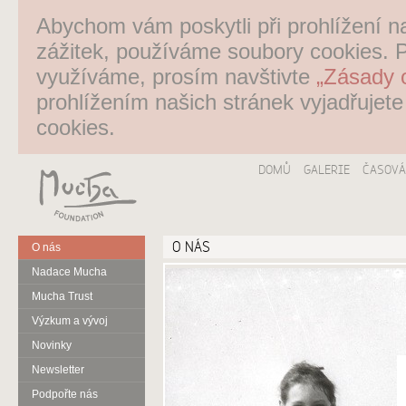
Abychom vám poskytli při prohlížení n
zážitek, používáme soubory cookies. P
využíváme, prosím navštivte
„Zásady 
prohlížením našich stránek vyjadřujet
cookies.
DOMŮ
GALERIE
ČASOVÁ
O NÁS
O nás
Nadace Mucha
Mucha Trust
Výzkum a vývoj
Novinky
Newsletter
Podpořte nás