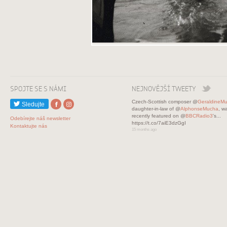
SPOJTE SE S NÁMI
NEJNOVĚJŠÍ TWEETY
Czech-Scottish composer @
GeraldineM
Sledujte
daughter-in-law of @
AlphonseMucha
, w
recently featured on @
BBCRadio3
's...
Odebírejte náš newsletter
https://t.co/7aiE3dzGgI
Kontaktujte nás
15 months ago